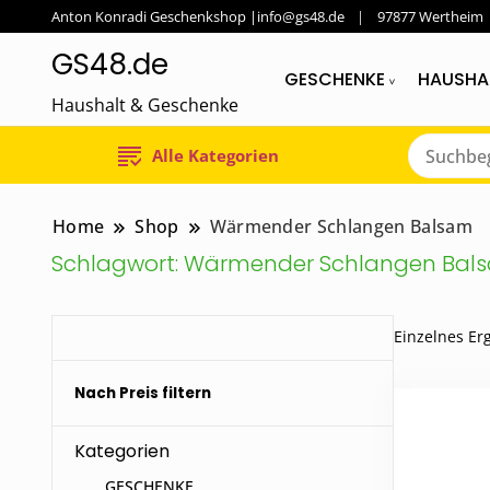
Anton Konradi Geschenkshop |info@gs48.de
97877 Wertheim
GS48.de
GESCHENKE
HAUSHA
Haushalt & Geschenke
Alle Kategorien
Home
Shop
Wärmender Schlangen Balsam
Schlagwort:
Wärmender Schlangen Bal
Einzelnes Er
Nach Preis filtern
Kategorien
GESCHENKE