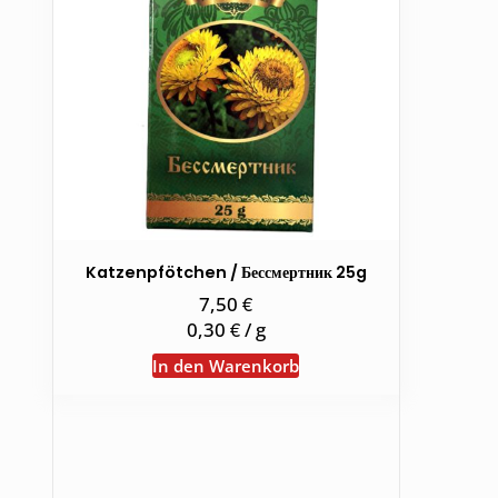
Katzenpfötchen / Бессмертник 25g
€
7,50
€
0,30
/
g
In den Warenkorb