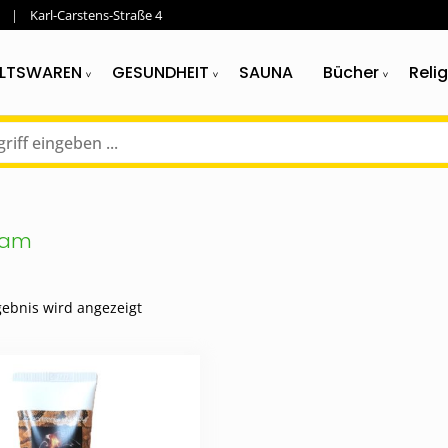
Karl-Carstens-Straße 4
LTSWAREN
GESUNDHEIT
SAUNA
Bücher
Reli
sam
gebnis wird angezeigt