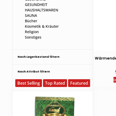
GESUNDHEIT
HAUSHALTSWAREN
SAUNA
Bücher
Kosmetik & Kräuter
Religion
Sonstiges
Nach Lagerbestand filtern
Wärmender
Nach Attribut filtern
I
Best Selling
Top Rated
Featured