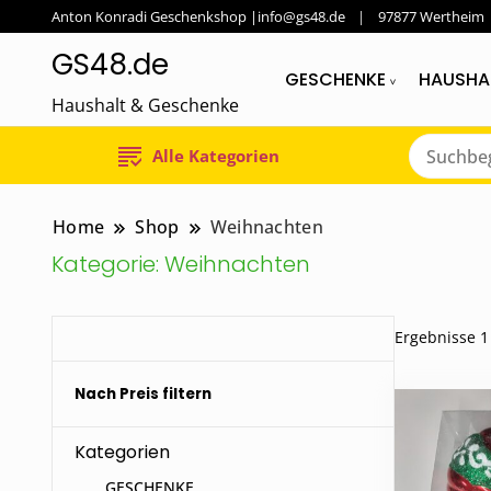
Anton Konradi Geschenkshop |info@gs48.de
97877 Wertheim
GS48.de
GESCHENKE
HAUSHA
Haushalt & Geschenke
Alle Kategorien
Home
Shop
Weihnachten
Kategorie:
Weihnachten
Ergebnisse 1
Nach Preis filtern
Kategorien
GESCHENKE