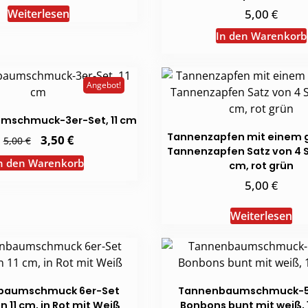
war:
ist:
5,00 €
3,50 €.
€
5,00
Weiterlesen
In den Warenkorb
Angebot!
mschmuck-3er-Set, 11 cm
Tannenzapfen mit einem 
Ursprünglicher
€
Aktueller
3,50
€
5,00
Preis
Preis
Tannenzapfen Satz von 4 
war:
ist:
n den Warenkorb
cm, rot grün
5,00 €
3,50 €.
€
5,00
Weiterlesen
baumschmuck 6er-Set
Tannenbaumschmuck-5
n 11 cm, in Rot mit Weiß
Bonbons bunt mit weiß, 