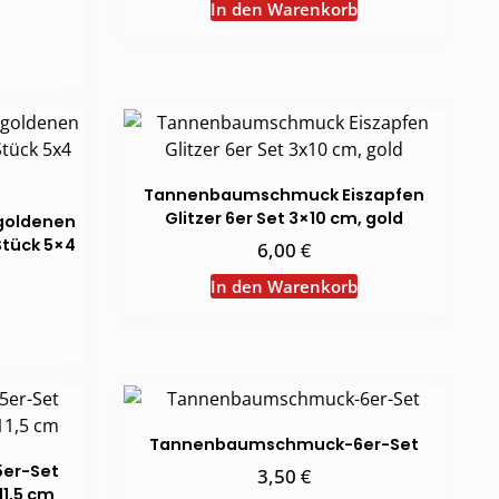
war:
ist:
In den Warenkorb
5,00 €
3,50 €.
Tannenbaumschmuck Eiszapfen
Glitzer 6er Set 3×10 cm, gold
goldenen
Stück 5×4
€
6,00
In den Warenkorb
Tannenbaumschmuck-6er-Set
er-Set
€
3,50
11,5 cm