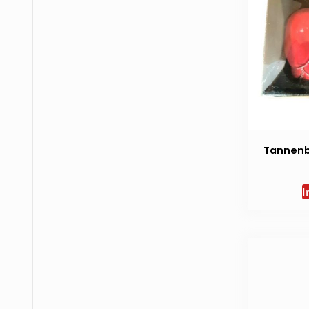
Tannenb
I