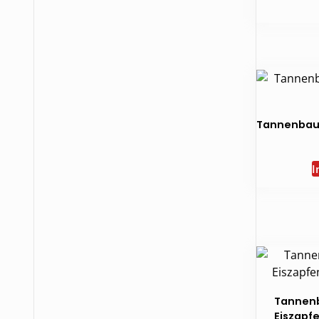
Tannenbau
I
Tannen
Eiszapfe