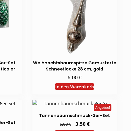
er-Set
Weihnachtsbaumspitze Gemusterte
ticolor
Schneeflocke 28 cm, gold
€
6,00
In den Warenkorb
Angebot!
Tannenbaumschmuck-3er-Set
er-Set
Ursprünglicher
€
Aktueller
3,50
€
5,00
Preis
Preis