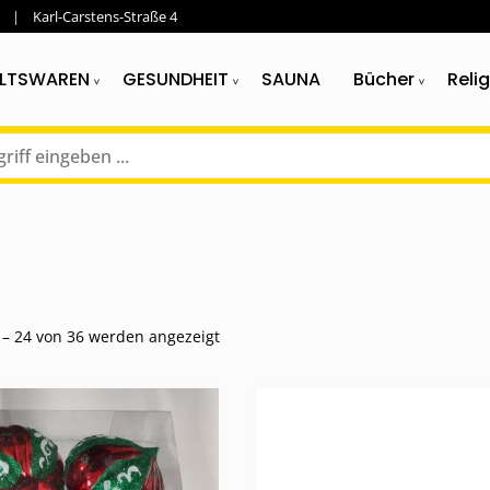
Karl-Carstens-Straße 4
LTSWAREN
GESUNDHEIT
SAUNA
Bücher
Reli
Nach
 – 24 von 36 werden angezeigt
Aktualität
sortiert