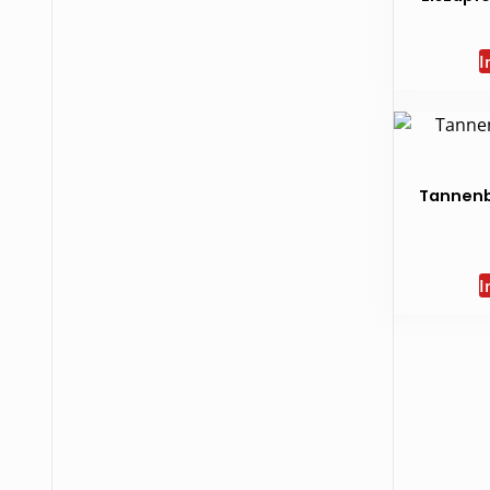
I
Tannen
I