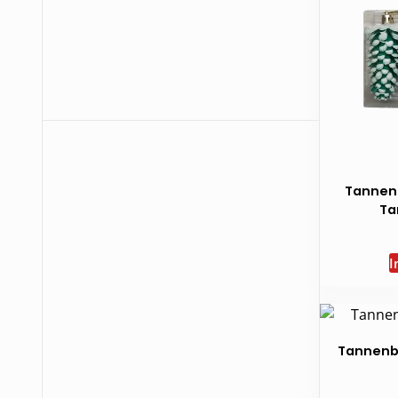
Tannen
Ta
I
Tannen