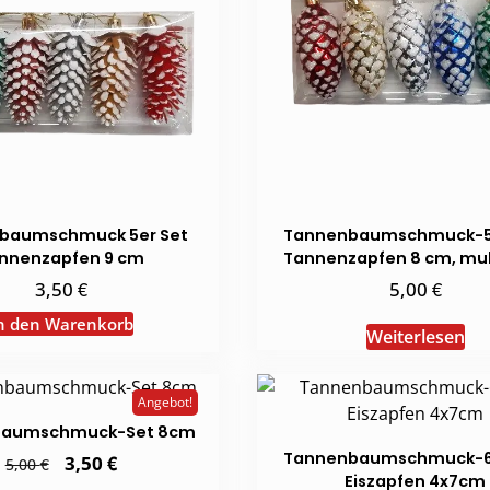
baumschmuck 5er Set
Tannenbaumschmuck-5
nnenzapfen 9 cm
Tannenzapfen 8 cm, mul
€
€
3,50
5,00
n den Warenkorb
Weiterlesen
Angebot!
baumschmuck-Set 8cm
Tannenbaumschmuck-6
Ursprünglicher
€
Aktueller
3,50
€
5,00
Preis
Preis
Eiszapfen 4x7cm