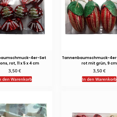
baumschmuck-4er-Set
Tannenbaumschmuck-4er-
ns, rot, 11 x 5 x 4 cm
rot mit grün, 9 cm
€
€
3,50
3,50
n den Warenkorb
In den Warenkorb