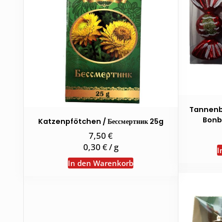
Tannen
Bonbo
Katzenpfötchen / Бессмертник 25g
€
7,50
€
0,30
/
g
I
In den Warenkorb