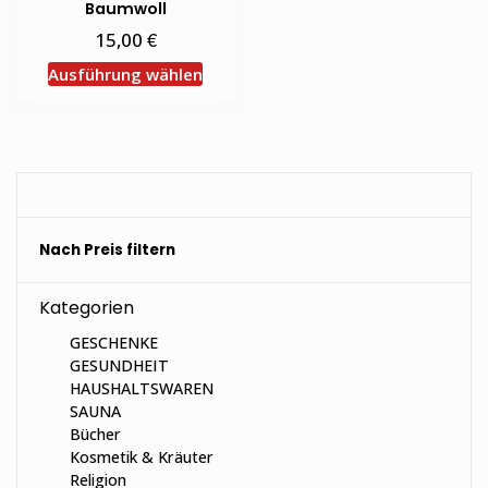
Baumwoll
€
15,00
Dieses
Ausführung wählen
Produkt
weist
mehrere
Varianten
auf.
Die
Nach Preis filtern
Optionen
können
auf
Kategorien
der
GESCHENKE
Produktseite
GESUNDHEIT
gewählt
HAUSHALTSWAREN
werden
SAUNA
Bücher
Kosmetik & Kräuter
Religion