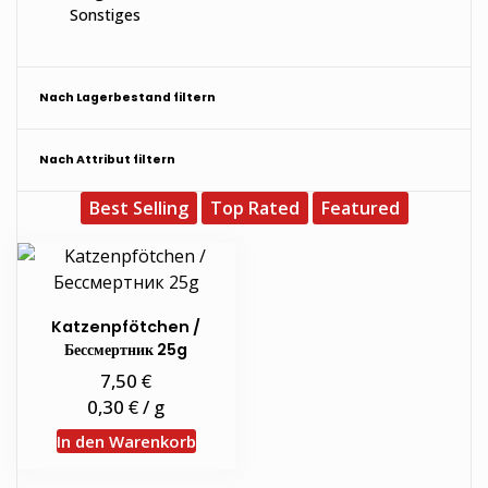
Sonstiges
Nach Lagerbestand filtern
Nach Attribut filtern
Best Selling
Top Rated
Featured
Katzenpfötchen /
Бессмертник 25g
€
7,50
€
0,30
/
g
In den Warenkorb