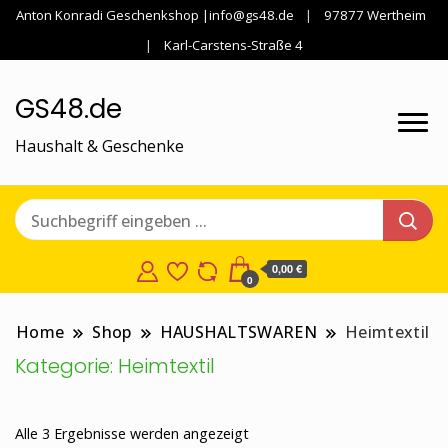
Anton Konradi Geschenkshop |info@gs48.de
97877 Wertheim
Karl-Carstens-Straße 4
GS48.de
Haushalt & Geschenke
0,00 €
0
Home
Shop
HAUSHALTSWAREN
Heimtextil
Kategorie:
Heimtextil
Nach
Alle 3 Ergebnisse werden angezeigt