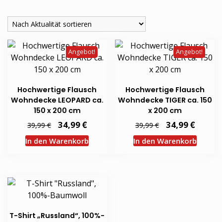
Aktualität
sortiert
Angebot!
Angebot!
Hochwertige Flausch
Hochwertige Flausch
Wohndecke LEOPARD ca.
Wohndecke TIGER ca. 150
150 x 200 cm
x 200 cm
Ursprünglicher
€
Aktueller
Ursprünglicher
€
Aktuel
34,99
34,99
€
€
39,99
39,99
Preis
Preis
Preis
Preis
war:
ist:
war:
ist:
In den Warenkorb
In den Warenkorb
39,99 €
34,99 €.
39,99 €
34,99 €
T-Shirt „Russland“, 100%-