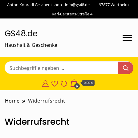
Anton Konradi Geschenkshop |info@gs48.de
97877 Wertheim
Karl-Carstens-Straße 4
GS48.de
Haushalt & Geschenke
0,00 €
0
Home
Widerrufsrecht
Widerrufsrecht