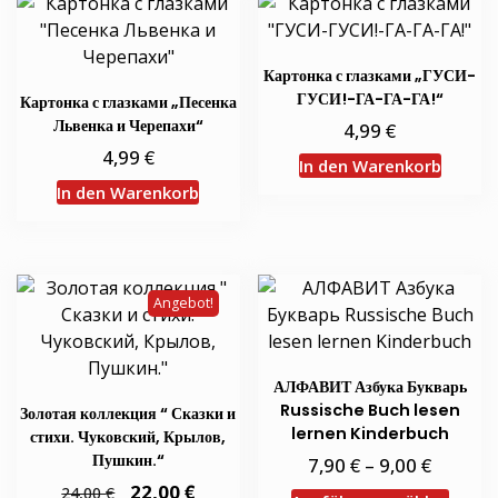
Картонка с глазками „ГУСИ-
ГУСИ!-ГА-ГА-ГА!“
Картонка с глазками „Песенка
Львенка и Черепахи“
€
4,99
€
4,99
In den Warenkorb
In den Warenkorb
Angebot!
АЛФАВИТ Азбука Букварь
Russische Buch lesen
Золотая коллекция “ Сказки и
lernen Kinderbuch
стихи. Чуковский, Крылов,
Пушкин.“
€
€
7,90
–
9,00
Ursprünglicher
€
Aktueller
22,00
€
24,00
Diese