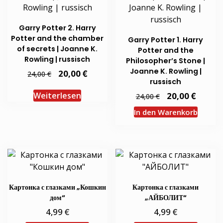
Optionen
Optio
können
könn
Garry Potter 2. Harry
auf
auf
Potter and the chamber
Garry Potter 1. Harry
der
der
of secrets | Joanne K.
Potter and the
Produktseite
Produ
Rowling | russisch
Philosopher’s Stone |
gewählt
gewäh
Joanne K. Rowling |
Ursprünglicher
€
Aktueller
20,00
€
24,00
Preis
Preis
werden
werd
russisch
war:
ist:
24,00 €
20,00 €.
Ursprünglicher
€
Aktuel
20,00
Weiterlesen
€
24,00
Preis
Preis
war:
ist:
In den Warenkorb
24,00 €
20,00 €
Картонка с глазками „Кошкин
Картонка с глазками
дом“
„АЙБОЛИТ“
€
€
4,99
4,99