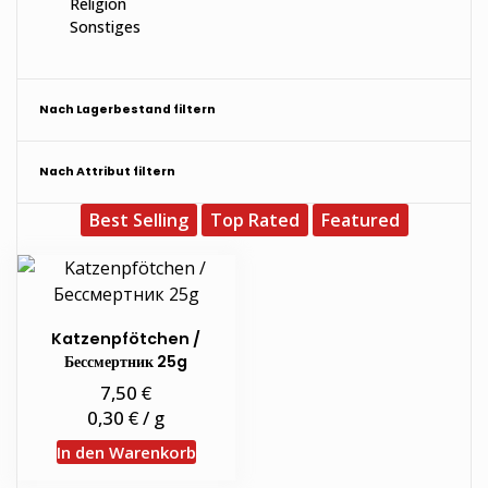
Religion
Sonstiges
Nach Lagerbestand filtern
Nach Attribut filtern
Best Selling
Top Rated
Featured
Katzenpfötchen /
Бессмертник 25g
€
7,50
€
0,30
/
g
In den Warenkorb