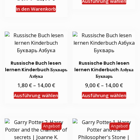
Ausführung wählen
Preis
Preis
Produ
war:
ist:
In den Warenkorb
24,00 €
22,00 €.
weist
mehr
Varia
auf.
Die
Optio
könn
Russische Buch lesen
Russische Buch lesen
auf
lernen Kinderbuch Букварь
lernen Kinderbuch Азбука
der
Азбука
Букварь
Produ
€
€
€
€
1,80
–
14,00
9,00
–
14,00
gewäh
Dieses
Diese
Ausführung wählen
Ausführung wählen
werd
Produkt
Produ
weist
weist
mehrere
mehr
Varianten
Varia
Angebot!
Angebot!
auf.
auf.
Die
Die