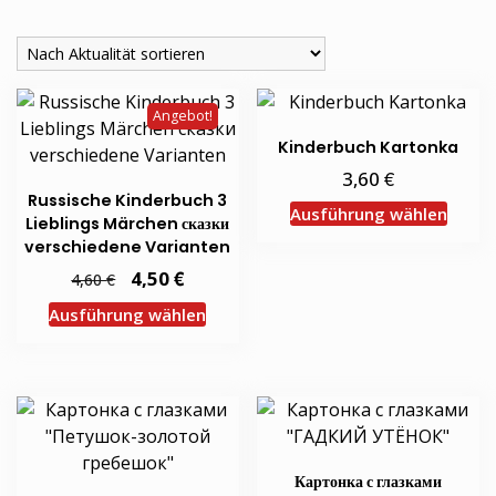
Aktualität
sortiert
Angebot!
Kinderbuch Kartonka
€
3,60
Russische Kinderbuch 3
Diese
Ausführung wählen
Lieblings Märchen сказки
Produ
verschiedene Varianten
weist
Ursprünglicher
€
Aktueller
4,50
€
4,60
mehr
Preis
Preis
Dieses
war:
ist:
Varia
Ausführung wählen
4,60 €
4,50 €.
Produkt
auf.
weist
Die
mehrere
Optio
Varianten
könn
auf.
auf
Die
der
Картонка с глазками
Optionen