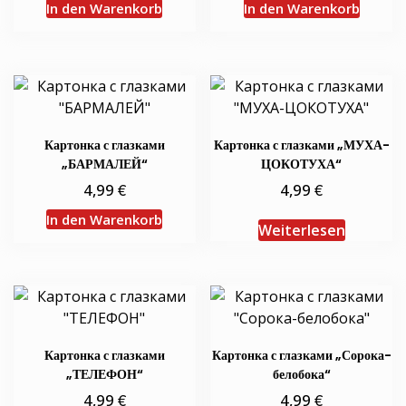
In den Warenkorb
In den Warenkorb
Картонка с глазками
Картонка с глазками „МУХА-
„БАРМАЛЕЙ“
ЦОКОТУХА“
€
€
4,99
4,99
In den Warenkorb
Weiterlesen
Картонка с глазками
Картонка с глазками „Сорока-
„ТЕЛЕФОН“
белобока“
€
€
4,99
4,99