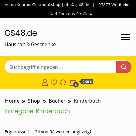
Anton Konradi Geschenkshop |info@gs48.de
97877 Wertheim
Karl-Carstens-Straße 4
GS48.de
Haushalt & Geschenke
0,00 €
0
Home
Shop
Bücher
Kinderbuch
Kategorie:
Kinderbuch
Nach
Ergebnisse 1 – 24 von 94 werden angezeigt