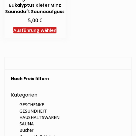
können
der
Eukalyptus Kiefer Minz
auf
Produ
Saunaduft Saunaaufguss
der
gewäh
€
5,00
Produktseite
werd
Dieses
Ausführung wählen
gewählt
Produkt
werden
weist
mehrere
Varianten
auf.
Die
Nach Preis filtern
Optionen
können
auf
Kategorien
der
GESCHENKE
Produktseite
GESUNDHEIT
gewählt
HAUSHALTSWAREN
werden
SAUNA
Bücher