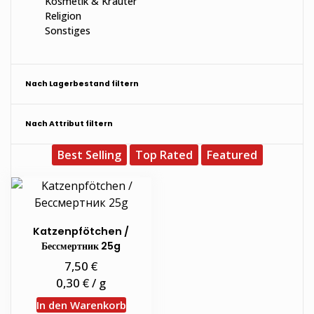
Kosmetik & Kräuter
Religion
Sonstiges
Nach Lagerbestand filtern
Nach Attribut filtern
Best Selling
Top Rated
Featured
Katzenpfötchen /
Бессмертник 25g
€
7,50
€
0,30
/
g
In den Warenkorb