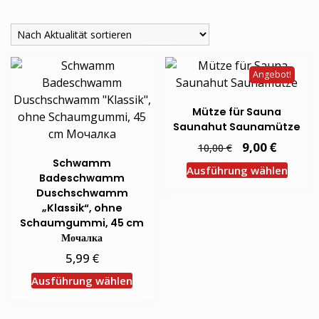
Aktualität
sortiert
Angebot!
Mütze für Sauna
Saunahut Saunamütze
Ursprünglicher
€
Aktuell
9,00
€
10,00
Preis
Preis
Schwamm
Diese
war:
ist:
Ausführung wählen
10,00 €
9,00 €.
Badeschwamm
Produ
Duschschwamm
weist
„Klassik“, ohne
mehr
Schaumgummi, 45 cm
Varia
Мочалка
auf.
€
5,99
Die
Dieses
Ausführung wählen
Optio
Produkt
könn
weist