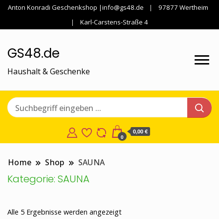
Anton Konradi Geschenkshop |info@gs48.de
97877 Wertheim
Karl-Carstens-Straße 4
GS48.de
Haushalt & Geschenke
0,00 €
0
Home
Shop
SAUNA
Kategorie:
SAUNA
Nach
Alle 5 Ergebnisse werden angezeigt