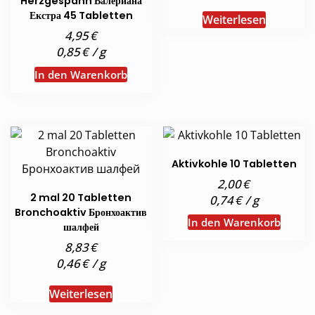
Herzgespann Валериана
Екстра 45 Tabletten
Weiterlesen
€
4,95
€
0,85
/
g
In den Warenkorb
Aktivkohle 10 Tabletten
€
2,00
2 mal 20 Tabletten
€
0,74
/
g
Bronchoaktiv Бронхоактив
In den Warenkorb
шалфей
€
8,83
€
0,46
/
g
Weiterlesen