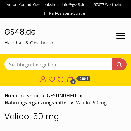
Anton Konradi Geschenkshop |info@gs48.de
97877 Wertheim
Karl-Carstens-Straße 4
GS48.de
Haushalt & Geschenke
0,00 €
0
Home
Shop
GESUNDHEIT
Nahrungsergänzungsmittel
Validol 50 mg
Validol 50 mg