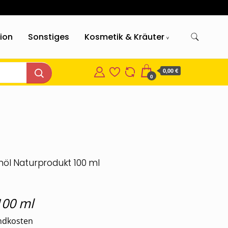
gion
Sonstiges
Kosmetik & Kräuter
0,00 €
0
nöl Naturprodukt 100 ml
licher
tueller
eis
:
100
ml
0 €.
ndkosten