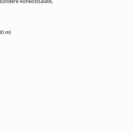
esondere Rohkostsalate,
00 ml