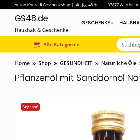
Anton Konradi Geschenkshop |info@gs48.de
97877 Wertheim
GS48.de
GESCHENKE
HAUSHA
Haushalt & Geschenke
Alle Kategorien
Home
Shop
GESUNDHEIT
Natürliche Öle
Pflanzenöl mit Sanddornöl Na
Angebot!