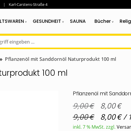
Karl-Carstens-Straße 4
LTSWAREN
GESUNDHEIT
SAUNA
Bücher
Reli
Pflanzenöl mit Sanddornöl Naturprodukt 100 ml
turprodukt 100 ml
Pflanzenöl mit Sanddor
€
Ursprüng
€
Ak
9,00
8,00
Preis
Pr
war:
ist
€
€
9,00
8,00
/
9,00 €
8,0
inkl. 7 % MwSt.
zzgl.
Versa