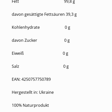
Fett 99,8 g
davon gesättigte Fettsäuren 39,3 g
Kohlenhydrate 0 g
davon Zucker 0 g
Eiweiß 0 g
Salz 0 g
EAN: 4250757750789
Hergestellt in: Ukraine
100% Naturprodukt