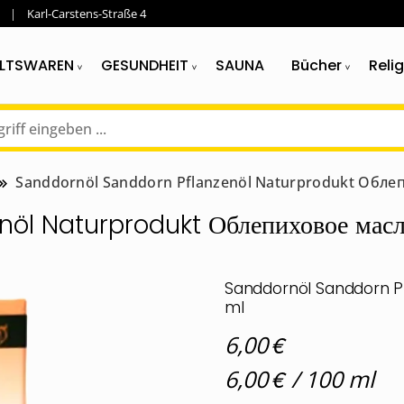
Karl-Carstens-Straße 4
LTSWAREN
GESUNDHEIT
SAUNA
Bücher
Reli
Sanddornöl Sanddorn Pflanzenöl Naturprodukt Обле
öl Naturprodukt Облепиховое масл
Sanddornöl Sanddorn Pf
ml
€
6,00
€
6,00
/
100
ml