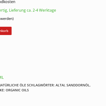
ndkosten
rtig, Lieferung ca. 2-4 Werktage
t werden)
enkorb
ML
NATÜRLICHE ÖLE
SCHLAGWÖRTER:
ALTAI
,
SANDDORNÖL
,
KE:
ORGANIC OILS