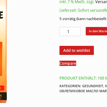
inkl. 7 % MwSt.
zzgl.
Versa
Lieferzeit:
Sofort versandfe
5 vorrätig (kann nachbestell
Sanddornöl
In den War
Sanddorn
Pflanzenöl
Naturprodukt
Add to wishlist
Облепиховое
масло
Compare
100
ml
Menge
PRODUKT ENTHÄLT: 100
KATEGORIEN:
GESUNDHEIT
,
ОБЛЕПИХОВОЕ МАСЛО
MAR