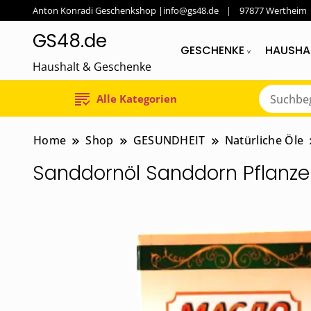
Anton Konradi Geschenkshop |info@gs48.de
97877 Wertheim
GS48.de
GESCHENKE
HAUSHA
Haushalt & Geschenke
Alle Kategorien
Home
Shop
GESUNDHEIT
Natürliche Öle
Sanddornöl Sanddorn Pflanzen