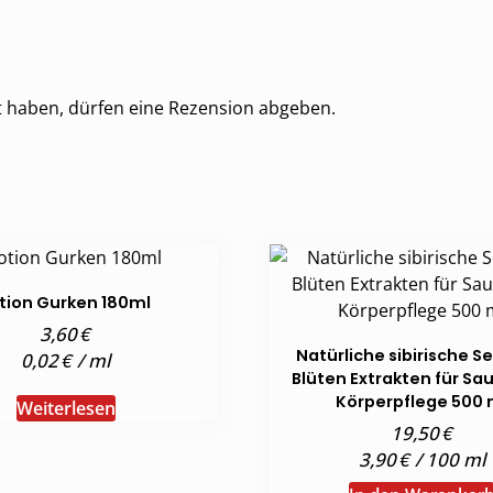
t haben, dürfen eine Rezension abgeben.
tion Gurken 180ml
€
3,60
Natürliche sibirische Se
€
0,02
/
ml
Blüten Extrakten für Sa
Körperpflege 500 
Weiterlesen
€
19,50
€
3,90
/
100
ml