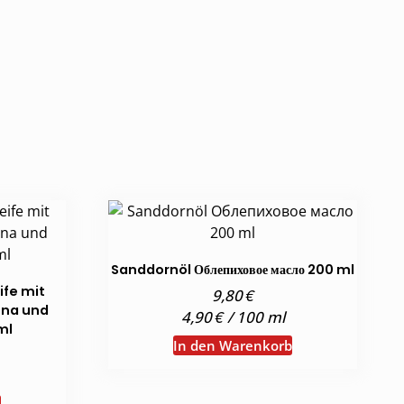
Sanddornöl Облепиховое масло 200 ml
ife mit
€
9,80
una und
€
4,90
/
100
ml
ml
In den Warenkorb