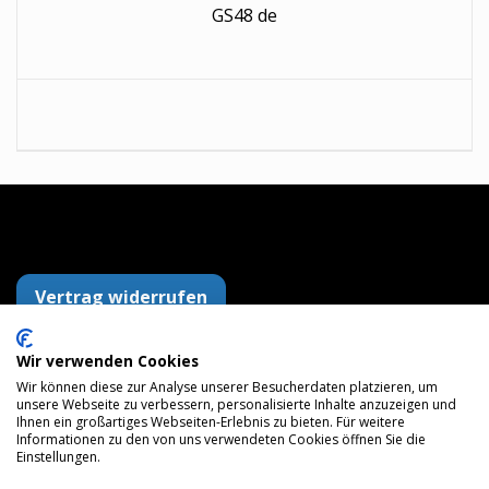
GS48 de
Vertrag widerrufen
Wir verwenden Cookies
AGB
Datenschutzerklärung
Impressum
Wir können diese zur Analyse unserer Besucherdaten platzieren, um
Versandkosten
Widerrufsrecht
Zahlungsarten
unsere Webseite zu verbessern, personalisierte Inhalte anzuzeigen und
Maps
Ihnen ein großartiges Webseiten-Erlebnis zu bieten. Für weitere
Informationen zu den von uns verwendeten Cookies öffnen Sie die
Einstellungen.