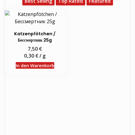
Best Selling
Top Rated
Featured
Katzenpfötchen /
Бессмертник 25g
€
7,50
€
0,30
/
g
In den Warenkorb