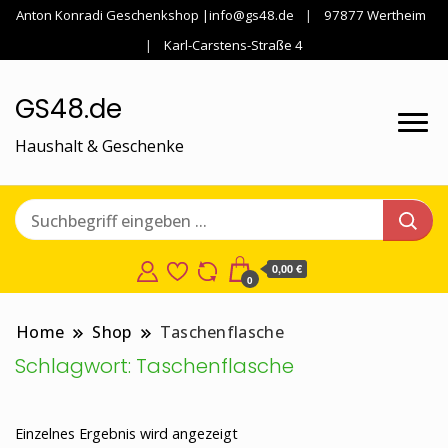
Anton Konradi Geschenkshop |info@gs48.de
97877 Wertheim
Karl-Carstens-Straße 4
GS48.de
Haushalt & Geschenke
0,00 €
0
Home
Shop
Taschenflasche
Schlagwort:
Taschenflasche
Einzelnes Ergebnis wird angezeigt