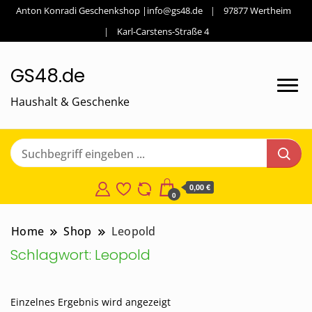
Anton Konradi Geschenkshop |info@gs48.de
97877 Wertheim
Karl-Carstens-Straße 4
GS48.de
Haushalt & Geschenke
0,00 €
0
Home
Shop
Leopold
Schlagwort:
Leopold
Einzelnes Ergebnis wird angezeigt