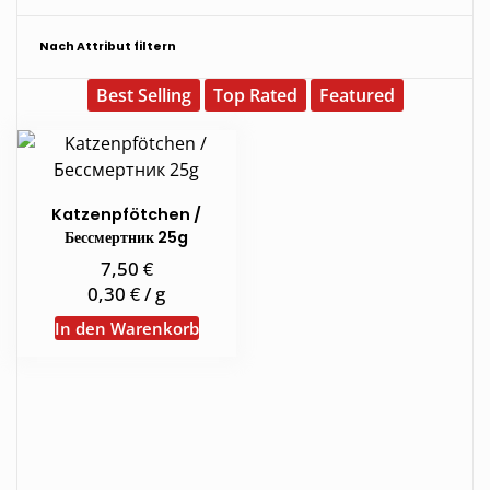
Nach Attribut filtern
Best Selling
Top Rated
Featured
Katzenpfötchen /
Бессмертник 25g
€
7,50
€
0,30
/
g
In den Warenkorb