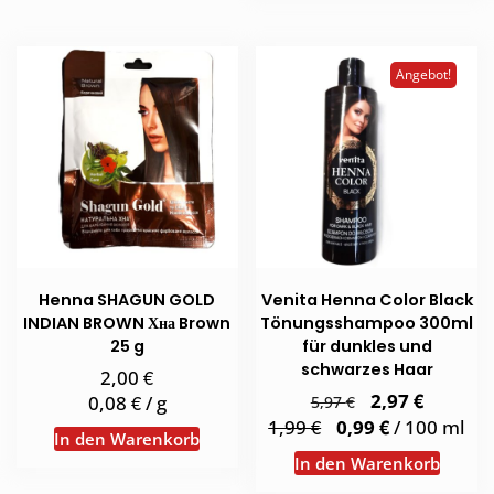
Angebot!
Henna SHAGUN GOLD
Venita Henna Color Black
INDIAN BROWN Хна Brown
Tönungsshampoo 300ml
25 g
für dunkles und
schwarzes Haar
€
2,00
Ursprünglicher
€
Aktuell
2,97
€
€
0,08
/
g
5,97
Preis
Preis
€
€
1,99
0,99
/
100
ml
war:
ist:
In den Warenkorb
5,97 €
2,97 €.
In den Warenkorb