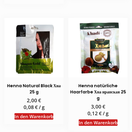
Produkt
weist
mehrere
Varianten
auf.
Die
Optionen
können
auf
der
Produktseite
gewählt
Henna Natural Black Хна
Henna natürliche
werden
25 g
Haarfarbe Хна иранская 25
g
€
2,00
€
3,00
€
0,08
/
g
€
0,12
/
g
In den Warenkorb
In den Warenkorb