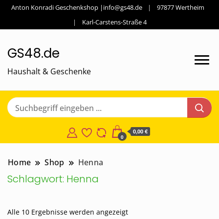
Anton Konradi Geschenkshop |info@gs48.de
97877 Wertheim
Karl-Carstens-Straße 4
GS48.de
Haushalt & Geschenke
0,00 €
0
Home
Shop
Henna
Schlagwort:
Henna
Nach
Alle 10 Ergebnisse werden angezeigt