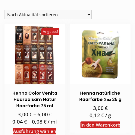
Aktualität
sortiert
Angebot!
Henna Color Venita
Henna natürliche
Haarbalsam Natur
Haarfarbe Хна 25 g
Haarfarbe 75 ml
€
3,00
€
€
3,00
–
6,00
€
0,12
/
g
€
€
0,04
–
0,08
/
ml
In den Warenkorb
Dieses
Ausführung wählen