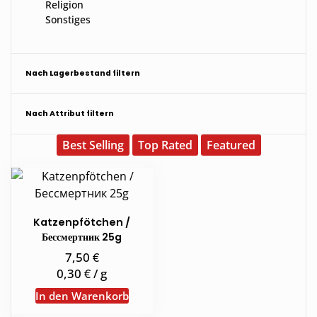
Religion
Sonstiges
Nach Lagerbestand filtern
Nach Attribut filtern
Best Selling
Top Rated
Featured
Katzenpfötchen /
Бессмертник 25g
€
7,50
€
0,30
/
g
In den Warenkorb