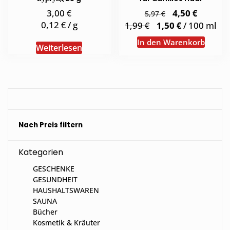
€
Ursprünglicher
€
Aktuell
3,00
4,50
€
5,97
Preis
Preis
€
0,12
/
g
€
€
1,99
1,50
/
100
ml
war:
ist:
5,97 €
4,50 €.
In den Warenkorb
Weiterlesen
Nach Preis filtern
Kategorien
GESCHENKE
GESUNDHEIT
HAUSHALTSWAREN
SAUNA
Bücher
Kosmetik & Kräuter