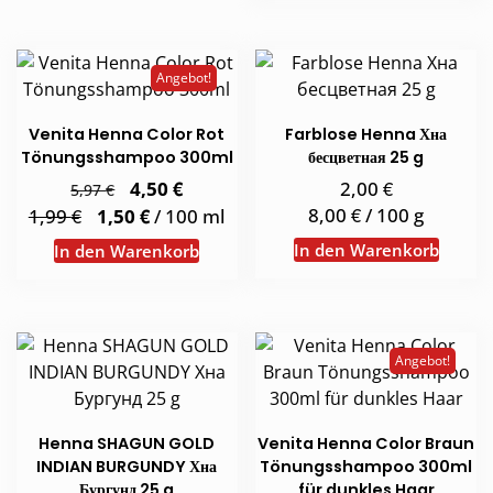
Angebot!
Venita Henna Color Rot
Farblose Henna Хна
Tönungsshampoo 300ml
бесцветная 25 g
Ursprünglicher
€
Aktueller
€
4,50
2,00
€
5,97
Preis
Preis
€
€
€
8,00
/
100
g
1,99
1,50
/
100
ml
war:
ist:
5,97 €
4,50 €.
In den Warenkorb
In den Warenkorb
Angebot!
Henna SHAGUN GOLD
Venita Henna Color Braun
INDIAN BURGUNDY Хна
Tönungsshampoo 300ml
Бургунд 25 g
für dunkles Haar