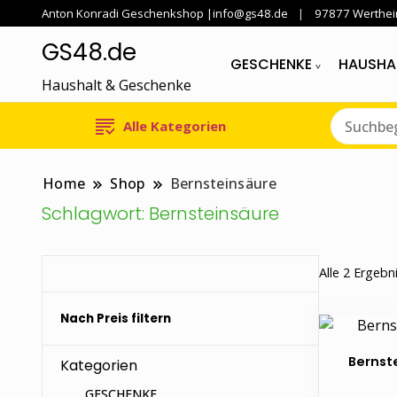
Anton Konradi Geschenkshop |info@gs48.de
97877 Werthe
GS48.de
GESCHENKE
HAUSHA
Haushalt & Geschenke
Alle Kategorien
Home
Shop
Bernsteinsäure
Schlagwort:
Bernsteinsäure
Alle 2 Ergeb
Nach Preis filtern
Bernst
Kategorien
GESCHENKE