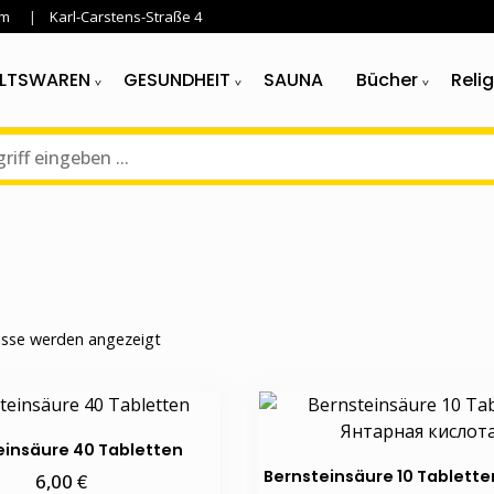
im
Karl-Carstens-Straße 4
LTSWAREN
GESUNDHEIT
SAUNA
Bücher
Reli
Nach
nisse werden angezeigt
Aktualität
sortiert
einsäure 40 Tabletten
Bernsteinsäure 10 Tablette
€
6,00