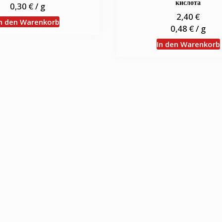
кислота
€
0,30
/
g
€
2,40
n den Warenkorb
€
0,48
/
g
In den Warenkorb