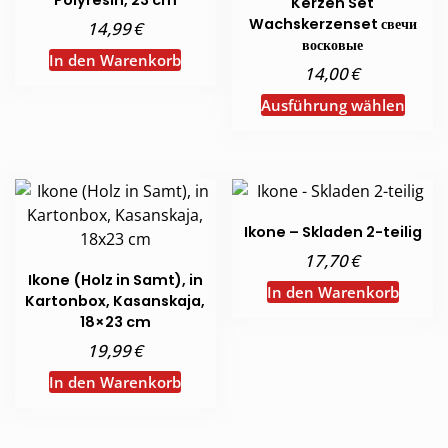
Kerzen Set
Wachskerzenset свечи
€
14,99
восковые
In den Warenkorb
€
14,00
Diese
Ausführung wählen
Produ
weist
mehr
Varia
auf.
Ikone – Skladen 2-teilig
Die
€
17,70
Opti
Ikone (Holz in Samt), in
könn
In den Warenkorb
Kartonbox, Kasanskaja,
auf
18×23 cm
der
€
19,99
Produ
In den Warenkorb
gewäh
werd