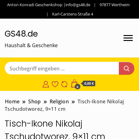
Anton Konradi Geschenkshop |info@gs48.de
97877 Wertheim
Karl-Carstens-Straße 4
GS48.de
Haushalt & Geschenke
0,00 €
0
Home
Shop
Religion
Tisch-Ikone Nikolaj
Tschudotworez, 9×11 cm
Tisch-Ikone Nikolaj
Tschudotworez, 9×11 cm