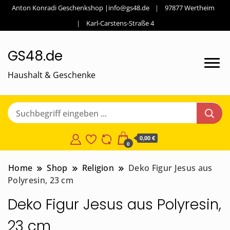
Anton Konradi Geschenkshop |info@gs48.de
97877 Wertheim
Karl-Carstens-Straße 4
GS48.de
Haushalt & Geschenke
0,00 €
0
Home
Shop
Religion
Deko Figur Jesus aus
Polyresin, 23 cm
Deko Figur Jesus aus Polyresin,
23 cm