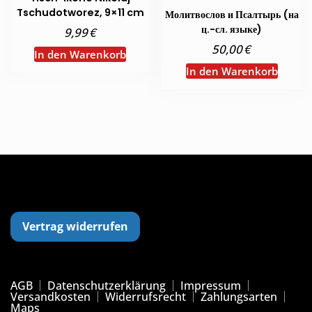
Tschudotworez, 9×11 cm
Молитвослов и Псалтырь (на
ц.-сл. языке)
€
9,99
€
50,00
In den Warenkorb
In den Warenkorb
Vertrag widerrufen
AGB
Datenschutzerklärung
Impressum
Versandkosten
Widerrufsrecht
Zahlungsarten
Maps