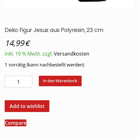
Deko Figur Jesus aus Polyresin, 23 cm
€
14,99
inkl. 19 % MwSt.
zzgl.
Versandkosten
1 vorrätig (kann nachbestellt werden)
Deko
In den Warenkorb
Figur
Jesus
aus
Add to wishlist
Polyresin,
23
Compare
cm
Menge