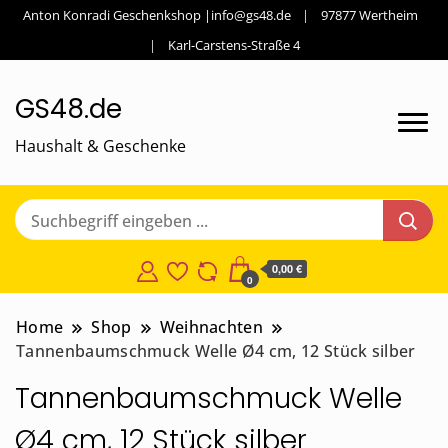
Anton Konradi Geschenkshop |info@gs48.de
97877 Wertheim
Karl-Carstens-Straße 4
GS48.de
Haushalt & Geschenke
0,00 €
0
Home
Shop
Weihnachten
Tannenbaumschmuck Welle Ø4 cm, 12 Stück silber
Tannenbaumschmuck Welle
Ø4 cm, 12 Stück silber