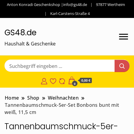
Anton Konradi Geschenkshop |info@gs48.de
97877 Wertheim
Karl-Carstens-Straße 4
GS48.de
Haushalt & Geschenke
0,00 €
0
Home
Shop
Weihnachten
Tannenbaumschmuck-5er-Set Bonbons bunt mit
weiß, 11,5 cm
Tannenbaumschmuck-5er-