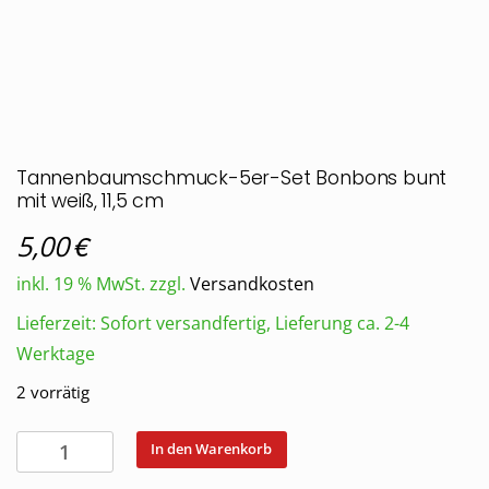
Tannenbaumschmuck-5er-Set Bonbons bunt
mit weiß, 11,5 cm
€
5,00
inkl. 19 % MwSt.
zzgl.
Versandkosten
Lieferzeit:
Sofort versandfertig, Lieferung ca. 2-4
Werktage
2 vorrätig
Tannenbaumschmuck-
In den Warenkorb
5er-