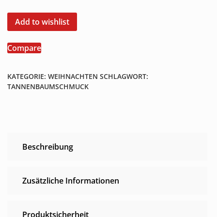
Set
Bonbons
Add to wishlist
bunt
mit
Compare
weiß,
11,5
cm
KATEGORIE:
WEIHNACHTEN
SCHLAGWORT:
Menge
TANNENBAUMSCHMUCK
Beschreibung
Zusätzliche Informationen
Produktsicherheit