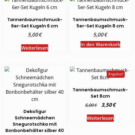
Tannenbaumschmuck-
Tannenbaumschmuck-
6er-Set Kugeln 6 cm
5er-Set Kugeln 8 cm
€
€
5,00
5,00
In den Warenkorb
Weiterlesen
Angebot!
Tannenbaumschmuck-
Set 8cm
Ursprünglicher
€
Aktuelle
3,50
€
5,00
Preis
Preis
Dekofigur
war:
ist:
5,00 €
3,50 €.
Schneemädchen
Weiterlesen
Snegurotschka mit
Bonbonbehälter silber 40