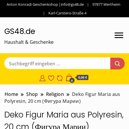
Anton Konradi Geschenkshop |info@gs48.de
97877 Wertheim
Karl-Carstens-Straße 4
GS48.de
Haushalt & Geschenke
0,00 €
0
Home
Shop
Religion
Deko Figur Maria aus
Polyresin, 20 cm (Фигура Марии)
Deko Figur Maria aus Polyresin,
20 cm (Фигура Марии)