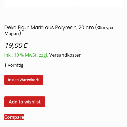
Deko Figur Maria aus Polyresin, 20 cm (Фигура
Марии)
€
19,00
inkl. 19 % MwSt.
zzgl.
Versandkosten
1 vorrätig
Deko
In den Warenkorb
Figur
Maria
aus
Add to wishlist
Polyresin,
20
Compare
cm
(Фигура