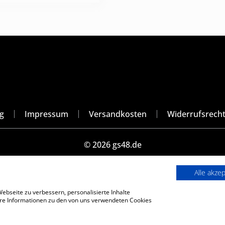
g
Impressum
Versandkosten
Widerrufsrech
© 2026 gs48.de
Vertrag widerrufen
Alle akze
bseite zu verbessern, personalisierte Inhalte
Optimized by Seraphinite Accelerator
tere Informationen zu den von uns verwendeten Cookies
Turns on site high speed to be attractive for people and search engines.