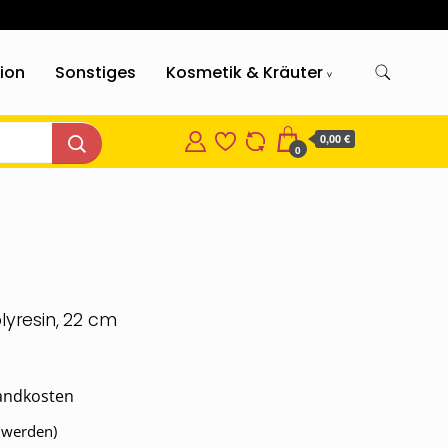
gion
Sonstiges
Kosmetik & Kräuter
0,00 €
0
lyresin, 22 cm
andkosten
t werden)