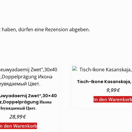
t haben, dürfen eine Rezension abgeben.
Tisch-Ikone Kasanskaja,
€
9,99
uwyadaemij Zwet“,30×40
In den Warenkor
z,Doppelprägung Икона
Неувядаемый Цвет.
€
28,99
In den Warenkorb