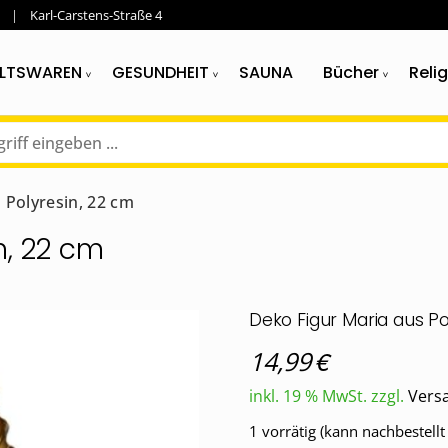
Karl-Carstens-Straße 4
LTSWAREN
GESUNDHEIT
SAUNA
Bücher
Reli
 Polyresin, 22 cm
n, 22 cm
Deko Figur Maria aus Po
€
14,99
inkl. 19 % MwSt.
zzgl.
Vers
1 vorrätig (kann nachbestell