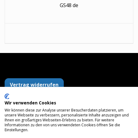
GS48 de
Vertrag widerrufen
Wir verwenden Cookies
Wir können diese zur Analyse unserer Besucherdaten platzieren, um
AGB
Datenschutzerklärung
Impressum
unsere Webseite zu verbessern, personalisierte Inhalte anzuzeigen und
Versandkosten
Widerrufsrecht
Zahlungsarten
Ihnen ein großartiges Webseiten-Erlebnis zu bieten. Für weitere
Maps
Informationen zu den von uns verwendeten Cookies öffnen Sie die
Einstellungen.