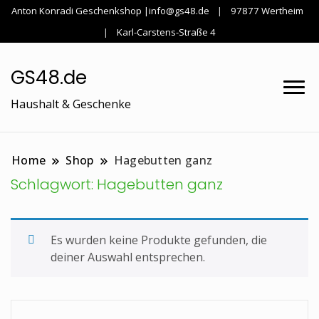
Anton Konradi Geschenkshop |info@gs48.de
97877 Wertheim
Karl-Carstens-Straße 4
GS48.de
Haushalt & Geschenke
Home
Shop
Hagebutten ganz
Schlagwort:
Hagebutten ganz
Es wurden keine Produkte gefunden, die
deiner Auswahl entsprechen.