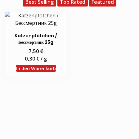
Best Selling
Top Rated
Featured
Katzenpfötchen /
Бессмертник 25g
€
7,50
€
0,30
/
g
In den Warenkorb