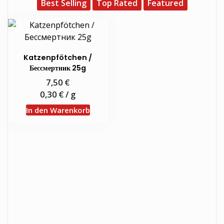
Best Selling
Top Rated
Featured
Katzenpfötchen /
Бессмертник 25g
€
7,50
€
0,30
/
g
In den Warenkorb