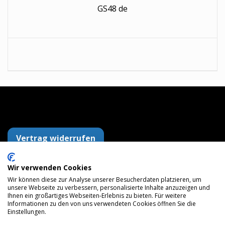
GS48 de
Vertrag widerrufen
Wir verwenden Cookies
Wir können diese zur Analyse unserer Besucherdaten platzieren, um
AGB
Datenschutzerklärung
Impressum
unsere Webseite zu verbessern, personalisierte Inhalte anzuzeigen und
Versandkosten
Widerrufsrecht
Zahlungsarten
Ihnen ein großartiges Webseiten-Erlebnis zu bieten. Für weitere
Maps
Informationen zu den von uns verwendeten Cookies öffnen Sie die
Einstellungen.