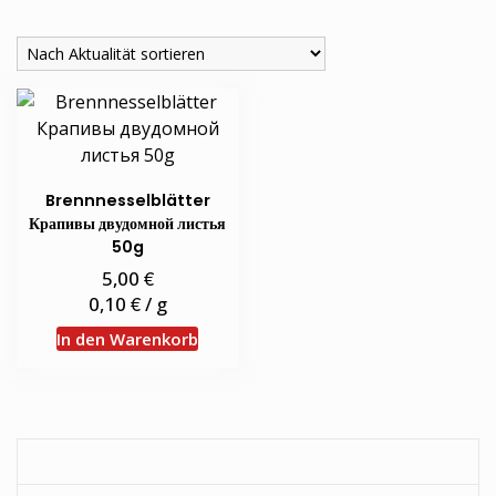
Brennnesselblätter
Крапивы двудомной листья
50g
€
5,00
€
0,10
/
g
In den Warenkorb