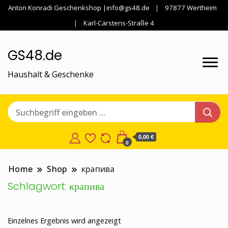
Anton Konradi Geschenkshop |info@gs48.de
97877 Wertheim
Karl-Carstens-Straße 4
GS48.de
Haushalt & Geschenke
0,00 €
0
Home
Shop
крапива
Schlagwort:
крапива
Einzelnes Ergebnis wird angezeigt