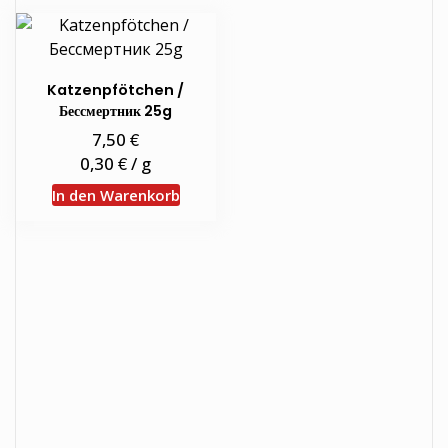
Katzenpfötchen /
Бессмертник 25g
€
7,50
€
0,30
/
g
In den Warenkorb