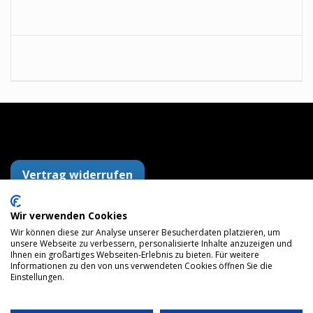
Vertrag widerrufen
Wir verwenden Cookies
AGB
Datenschutzerklärung
Impressum
Wir können diese zur Analyse unserer Besucherdaten platzieren, um
Versandkosten
Widerrufsrecht
Zahlungsarten
unsere Webseite zu verbessern, personalisierte Inhalte anzuzeigen und
Maps
Ihnen ein großartiges Webseiten-Erlebnis zu bieten. Für weitere
Informationen zu den von uns verwendeten Cookies öffnen Sie die
Einstellungen.
© 2026 gs48.de