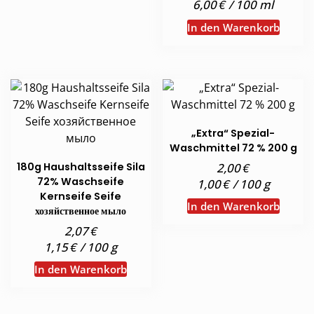
€
6,00
/
100
ml
In den Warenkorb
„Extra“ Spezial-
Waschmittel 72 % 200 g
€
180g Haushaltsseife Sila
2,00
72% Waschseife
€
1,00
/
100
g
Kernseife Seife
In den Warenkorb
хозяйственное мыло
€
2,07
€
1,15
/
100
g
In den Warenkorb