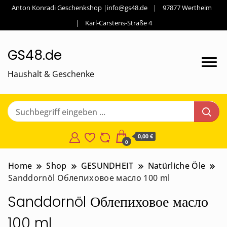
Anton Konradi Geschenkshop |info@gs48.de
97877 Wertheim
Karl-Carstens-Straße 4
GS48.de
Haushalt & Geschenke
0,00 €
0
Home
Shop
GESUNDHEIT
Natürliche Öle
Sanddornöl Облепиховое масло 100 ml
Sanddornöl Облепиховое масло
100 ml