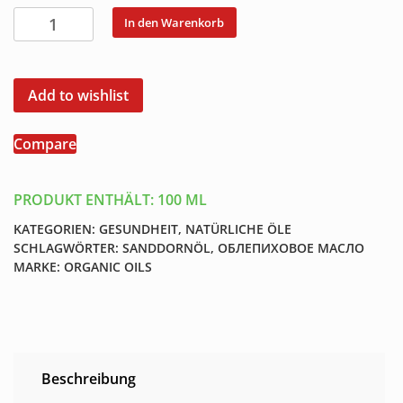
Sanddornöl
In den Warenkorb
Облепиховое
масло
100
Add to wishlist
ml
Menge
Compare
PRODUKT ENTHÄLT: 100
ML
KATEGORIEN:
GESUNDHEIT
,
NATÜRLICHE ÖLE
SCHLAGWÖRTER:
SANDDORNÖL
,
ОБЛЕПИХОВОЕ МАСЛО
MARKE:
ORGANIC OILS
Beschreibung