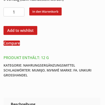
Mumijo
In den Warenkorb
Gold
Мумиё
Мумие
Add to wishlist
золотое
60
Compare
Tabl.
Menge
PRODUKT ENTHÄLT: 12
G
KATEGORIE:
NAHRUNGSERGÄNZUNGSMITTEL
SCHLAGWÖRTER:
MUMIJO
,
МУМИЁ
MARKE:
FA. UNKURI
GROSSHANDEL
Beschreibung