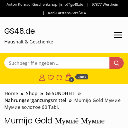
Anton Konradi Geschenkshop |info@gs48.de
97877 Wertheim
Karl-Carstens-Straße 4
GS48.de
Haushalt & Geschenke
0,00 €
0
Home
Shop
GESUNDHEIT
Nahrungsergänzungsmittel
Mumijo Gold Мумиё
Мумие золотое 60 Tabl.
Mumijo Gold Мумиё Мумие