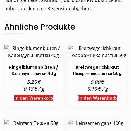
Nur angemeldete Kunden, die dieses Produkt gekauft
haben, dürfen eine Rezension abgeben.
Ähnliche Produkte
Ringelblumenblüten /
Breitwegerichkraut
Календулы цветки 40g
Подорожника листья 50g
€
€
5,20
5,00
€
€
0,13
/
g
0,10
/
g
In den Warenkorb
In den Warenkorb