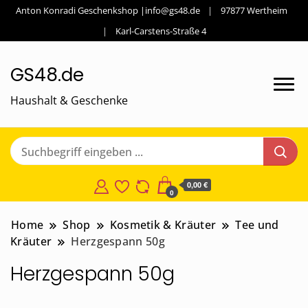
Anton Konradi Geschenkshop |info@gs48.de
97877 Wertheim
Karl-Carstens-Straße 4
GS48.de
Haushalt & Geschenke
0,00 €
0
Home
Shop
Kosmetik & Kräuter
Tee und
Kräuter
Herzgespann 50g
Herzgespann 50g