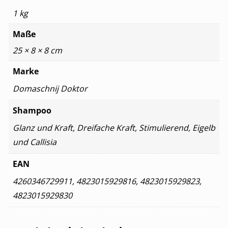
1 kg
Maße
25 × 8 × 8 cm
Marke
Domaschnij Doktor
Shampoo
Glanz und Kraft, Dreifache Kraft, Stimulierend, Eigelb
und Callisia
EAN
4260346729911, 4823015929816, 4823015929823,
4823015929830