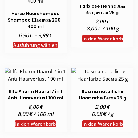
Farblose Henna Хна
бесцветная 25 g
Horse Haarshampoo
Shampoo Шампунь 200-
€
2,00
400 ml
€
8,00
/
100
g
€
€
6,90
–
9,99
In den Warenkorb
Dieses
Ausführung wählen
Produkt
weist
mehrere
Varianten
auf.
Die
Elfa Pharm Haaröl 7 in 1
Basma natürliche
Optionen
Anti-Haarverlust 100 ml
Haarfarbe Басма 25 g
können
€
€
8,00
2,00
auf
€
€
8,00
/
100
ml
0,08
/
g
der
In den Warenkorb
In den Warenkorb
Produktseite
gewählt