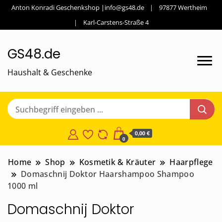
Anton Konradi Geschenkshop |info@gs48.de
97877 Wertheim
Karl-Carstens-Straße 4
GS48.de
Haushalt & Geschenke
0,00 €
0
Home
Shop
Kosmetik & Kräuter
Haarpflege
Domaschnij Doktor Haarshampoo Shampoo
1000 ml
Domaschnij Doktor