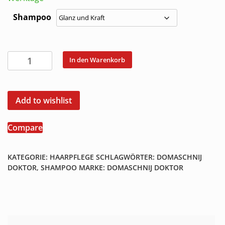
Shampoo
Domaschnij
In den Warenkorb
Doktor
Haarshampoo
Shampoo
Add to wishlist
1000
ml
Compare
Menge
KATEGORIE:
HAARPFLEGE
SCHLAGWÖRTER:
DOMASCHNIJ
DOKTOR
,
SHAMPOO
MARKE:
DOMASCHNIJ DOKTOR