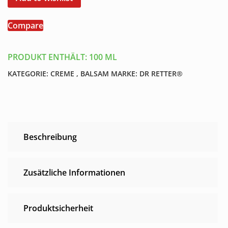
100
ml
Compare
Menge
PRODUKT ENTHÄLT: 100
ML
KATEGORIE:
CREME , BALSAM
MARKE:
DR RETTER®
Beschreibung
Zusätzliche Informationen
Produktsicherheit