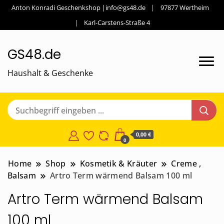
Anton Konradi Geschenkshop |info@gs48.de
97877 Wertheim
Karl-Carstens-Straße 4
GS48.de
Haushalt & Geschenke
0,00 €
0
Home
Shop
Kosmetik & Kräuter
Creme ,
Balsam
Artro Term wärmend Balsam 100 ml
Artro Term wärmend Balsam
100 ml