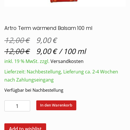
Artro Term wärmend Balsam 100 ml
€
Ursprünglicher
€
Aktueller
12,00
9,00
Preis
Preis
war:
ist:
€
€
12,00
9,00
/
100
ml
12,00 €
9,00 €.
inkl. 19 % MwSt.
zzgl.
Versandkosten
Lieferzeit:
Nachbestellung, Lieferung ca. 2-4 Wochen
nach Zahlungseingang
Verfügbar bei Nachbestellung
Artro
In den Warenkorb
Term
wärmend
Balsam
Add to wishlist