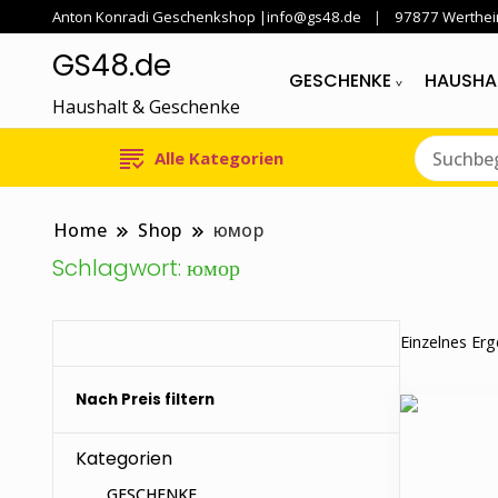
Anton Konradi Geschenkshop |info@gs48.de
97877 Werthe
GS48.de
GESCHENKE
HAUSHA
Haushalt & Geschenke
Alle Kategorien
Home
Shop
юмор
Schlagwort:
юмор
Einzelnes Erg
Nach Preis filtern
Kategorien
GESCHENKE