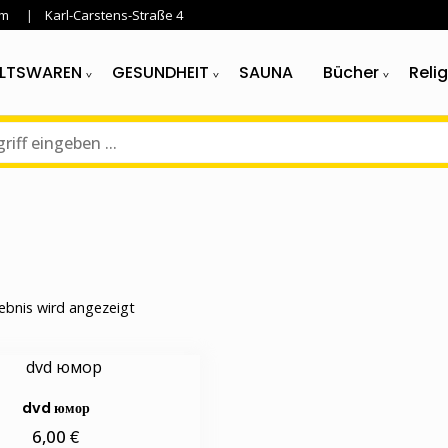
im
Karl-Carstens-Straße 4
LTSWAREN
GESUNDHEIT
SAUNA
Bücher
Reli
ebnis wird angezeigt
dvd юмор
€
6,00