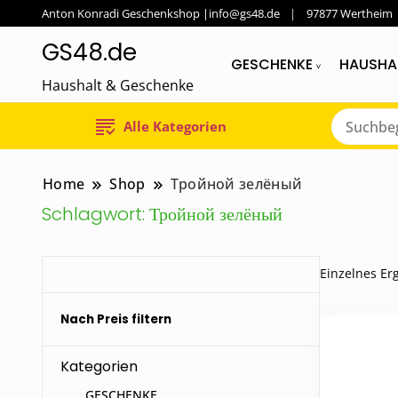
Anton Konradi Geschenkshop |info@gs48.de
97877 Wertheim
GS48.de
GESCHENKE
HAUSHA
Haushalt & Geschenke
Alle Kategorien
Home
Shop
Тройной зелёный
Schlagwort:
Тройной зелёный
Einzelnes Er
Nach Preis filtern
Kategorien
GESCHENKE