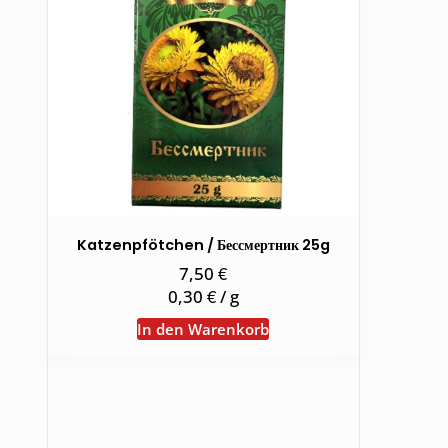
Katzenpfötchen / Бессмертник 25g
€
7,50
€
0,30
/
g
In den Warenkorb