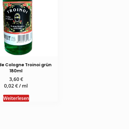
 de Cologne Troinoi grün
180ml
€
3,60
€
0,02
/
ml
Weiterlesen