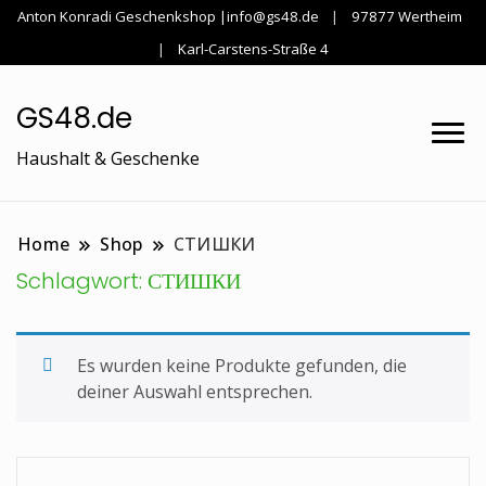
Anton Konradi Geschenkshop |info@gs48.de
97877 Wertheim
Karl-Carstens-Straße 4
GS48.de
Haushalt & Geschenke
Home
Shop
СТИШКИ
Schlagwort:
СТИШКИ
Es wurden keine Produkte gefunden, die
deiner Auswahl entsprechen.