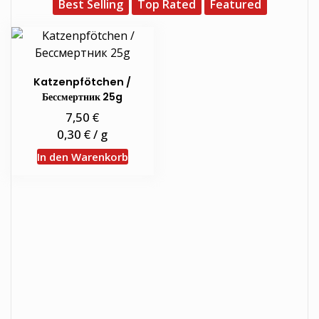
Best Selling
Top Rated
Featured
Katzenpfötchen /
Бессмертник 25g
€
7,50
€
0,30
/
g
In den Warenkorb