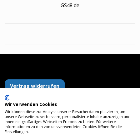
GS48 de
Vertrag widerrufen
Wir verwenden Cookies
Wir können diese zur Analyse unserer Besucherdaten platzieren, um
AGB
Datenschutzerklärung
Impressum
unsere Webseite zu verbessern, personalisierte Inhalte anzuzeigen und
Versandkosten
Widerrufsrecht
Zahlungsarten
Ihnen ein großartiges Webseiten-Erlebnis zu bieten. Für weitere
Maps
Informationen zu den von uns verwendeten Cookies öffnen Sie die
Einstellungen.