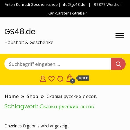
Anton Konradi Geschenkshop |info@gs48.de
97877 Wertheim
Karl-Carstens-Straße 4
GS48.de
Haushalt & Geschenke
0,00 €
0
Home
Shop
Сказки русских лесов
Schlagwort:
Сказки русских лесов
Einzelnes Ergebnis wird angezeigt