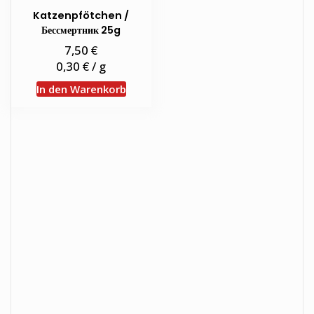
Katzenpfötchen /
Бессмертник 25g
€
7,50
€
0,30
/
g
In den Warenkorb