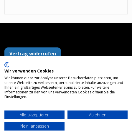
Vertrag widerrufen
Wir verwenden Cookies
AGB
Datenschutzerklärung
Impressum
Wir können diese zur Analyse unserer Besucherdaten platzieren, um
Versandkosten
Widerrufsrecht
Zahlungsarten
unsere Webseite zu verbessern, personalisierte Inhalte anzuzeigen und
Maps
Ihnen ein großartiges Webseiten-Erlebnis zu bieten. Für weitere
Informationen zu den von uns verwendeten Cookies öffnen Sie die
Einstellungen.
© 2026 gs48.de
Alle akzeptieren
Ablehnen
Vertrag widerrufen
Nein, anpassen