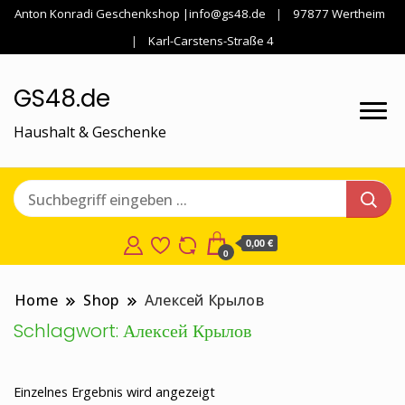
Anton Konradi Geschenkshop |info@gs48.de
97877 Wertheim
Karl-Carstens-Straße 4
GS48.de
Haushalt & Geschenke
0,00 €
0
Home
Shop
Алексей Крылов
Schlagwort:
Алексей Крылов
Einzelnes Ergebnis wird angezeigt