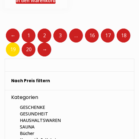
In den Warenkorb
←
1
2
3
…
16
17
18
→
19
20
Nach Preis filtern
Kategorien
GESCHENKE
GESUNDHEIT
HAUSHALTSWAREN
SAUNA
Bücher