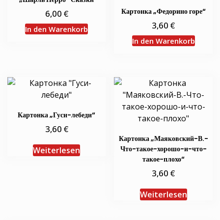
Картонка „Федорино горе“
€
6,00
€
3,60
In den Warenkorb
In den Warenkorb
Картонка „Гуси-лебеди“
€
3,60
Картонка „Маяковский-В.-
Что-такое-хорошо-и-что-
Weiterlesen
такое-плохо“
€
3,60
Weiterlesen