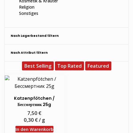
Kosmetik & Kräuter
Religion
Sonstiges
Nach Lagerbestand filtern
Nach Attribut filtern
Best Selling
Top Rated
Featured
Katzenpfötchen /
Бессмертник 25g
€
7,50
€
0,30
/
g
In den Warenkorb