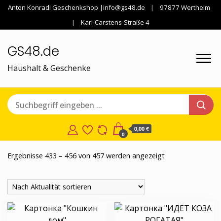
Anton Konradi Geschenkshop |info@gs48.de
97877 Wertheim
Karl-Carstens-Straße 4
GS48.de
Haushalt & Geschenke
0,00 €
0
Nach
Ergebnisse 433 – 456 von 457 werden angezeigt
Aktualität
sortiert