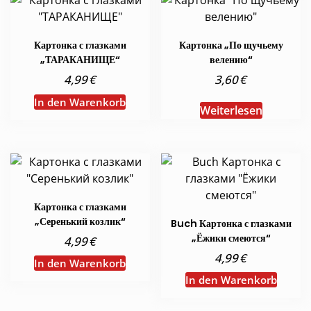
Картонка с глазками
Картонка „По щучьему
„ТАРАКАНИЩЕ“
велению“
€
€
4,99
3,60
In den Warenkorb
Weiterlesen
Картонка с глазками
„Серенький козлик“
Buch Картонка с глазками
„Ёжики смеются“
€
4,99
€
4,99
In den Warenkorb
In den Warenkorb