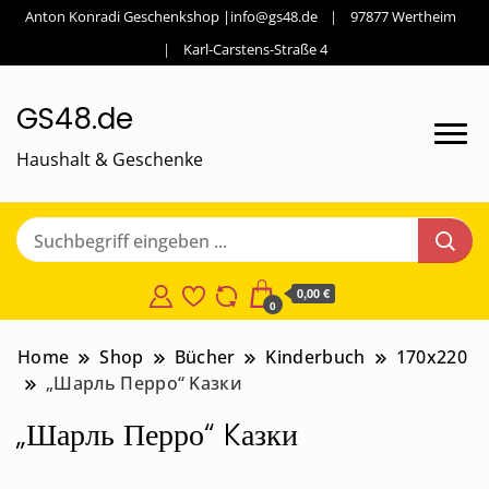
Anton Konradi Geschenkshop |info@gs48.de
97877 Wertheim
Karl-Carstens-Straße 4
GS48.de
Haushalt & Geschenke
0,00 €
0
Home
Shop
Bücher
Kinderbuch
170x220
„Шарль Перро“ Kазки
„Шарль Перро“ Kазки