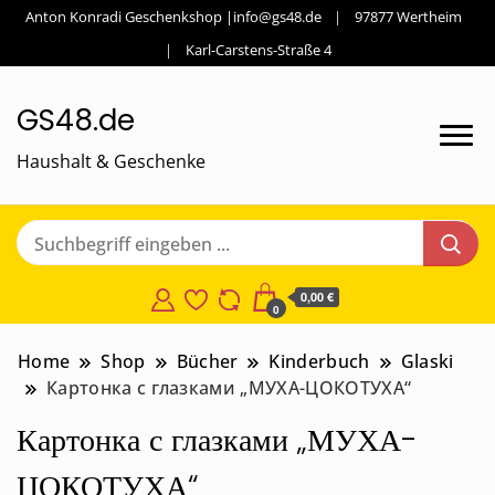
Anton Konradi Geschenkshop |info@gs48.de
97877 Wertheim
Karl-Carstens-Straße 4
GS48.de
Haushalt & Geschenke
0,00 €
0
Home
Shop
Bücher
Kinderbuch
Glaski
Картонка с глазками „МУХА-ЦОКОТУХА“
Картонка с глазками „МУХА-
ЦОКОТУХА“