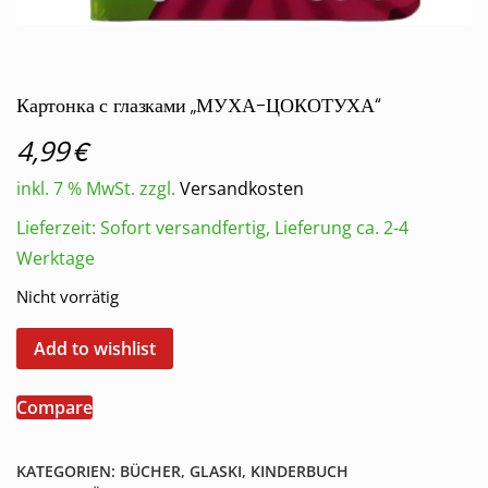
Картонка с глазками „МУХА-ЦОКОТУХА“
€
4,99
inkl. 7 % MwSt.
zzgl.
Versandkosten
Lieferzeit:
Sofort versandfertig, Lieferung ca. 2-4
Werktage
Nicht vorrätig
Add to wishlist
Compare
KATEGORIEN:
BÜCHER
,
GLASKI
,
KINDERBUCH