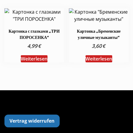
Картонка с глазками „ТРИ
Картонка „Бременские
ПОРОСЕНКА“
уличные музыканты“
€
€
4,99
3,60
Weiterlesen
Weiterlesen
Vertrag widerrufen