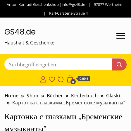
Anton Konradi Geschenkshop |info@gs48.de
97877 Wertheim
Karl-Carstens-Straße 4
GS48.de
Haushalt & Geschenke
0,00 €
0
Home
Shop
Bücher
Kinderbuch
Glaski
Картонка с глазками „Бременские музыканты“
Картонка с глазками „Бременские
музыканты“