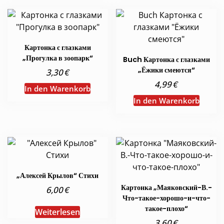
Картонка с глазками
„Прогулка в зоопарк“
Buch Картонка с глазками
„Ёжики смеются“
€
3,30
€
4,99
In den Warenkorb
In den Warenkorb
„Алексей Крылов“ Стихи
Картонка „Маяковский-В.-
€
6,00
Что-такое-хорошо-и-что-
такое-плохо“
Weiterlesen
€
3,60