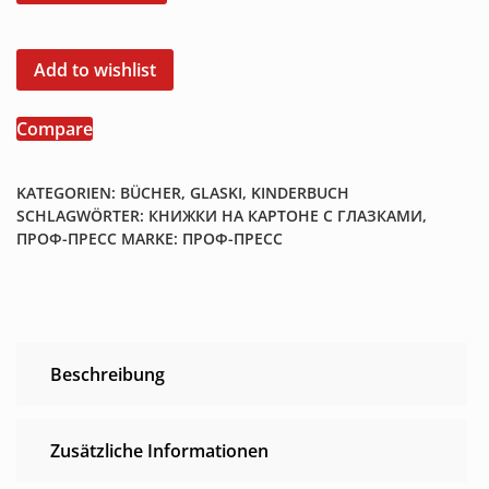
с
глазками
"Бременские
Add to wishlist
музыканты"
Menge
Compare
KATEGORIEN:
BÜCHER
,
GLASKI
,
KINDERBUCH
SCHLAGWÖRTER:
КНИЖКИ НА КАРТОНЕ С ГЛАЗКАМИ
,
ПРОФ-ПРЕСС
MARKE:
ПРОФ-ПРЕСС
Beschreibung
Zusätzliche Informationen